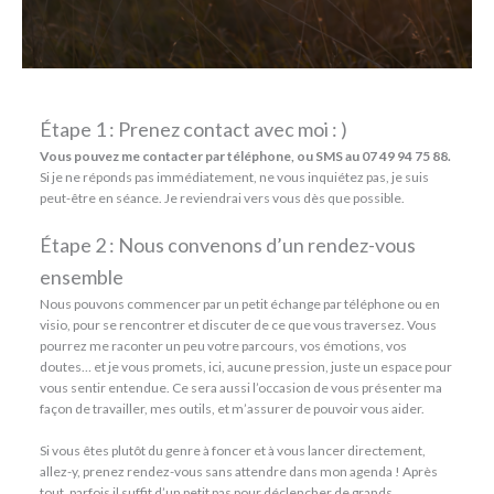
Étape 1 : Prenez contact avec moi : )
Vous pouvez me contacter par téléphone, ou SMS au 07 49 94 75 88.
Si je ne réponds pas immédiatement, ne vous inquiétez pas, je suis
peut-être en séance. Je reviendrai vers vous dès que possible.
Étape 2 : Nous convenons d’un rendez-vous
ensemble
Nous pouvons commencer par un petit échange par téléphone ou en
visio, pour se rencontrer et discuter de ce que vous traversez. Vous
pourrez me raconter un peu votre parcours, vos émotions, vos
doutes… et je vous promets, ici, aucune pression, juste un espace pour
vous sentir entendue. Ce sera aussi l’occasion de vous présenter ma
façon de travailler, mes outils, et m’assurer de pouvoir vous aider.
Si vous êtes plutôt du genre à foncer et à vous lancer directement,
allez-y, prenez rendez-vous sans attendre dans mon agenda ! Après
tout, parfois il suffit d’un petit pas pour déclencher de grands