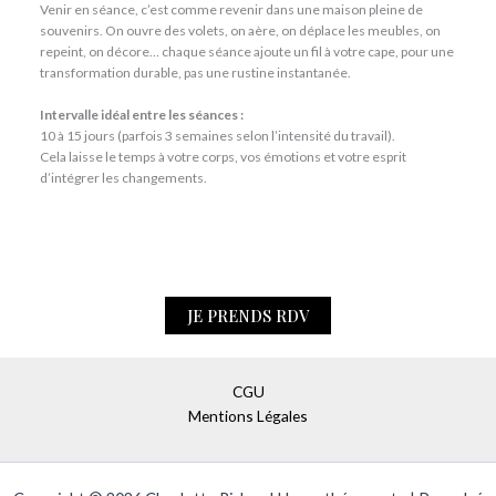
Venir en séance, c’est comme revenir dans une maison pleine de
souvenirs. On ouvre des volets, on aère, on déplace les meubles, on
repeint, on décore… chaque séance ajoute un fil à votre cape, pour une
transformation durable, pas une rustine instantanée.
Intervalle idéal entre les séances :
10 à 15 jours (parfois 3 semaines selon l’intensité du travail).
Cela laisse le temps à votre corps, vos émotions et votre esprit
d’intégrer les changements.
JE PRENDS RDV
CGU
Mentions Légales