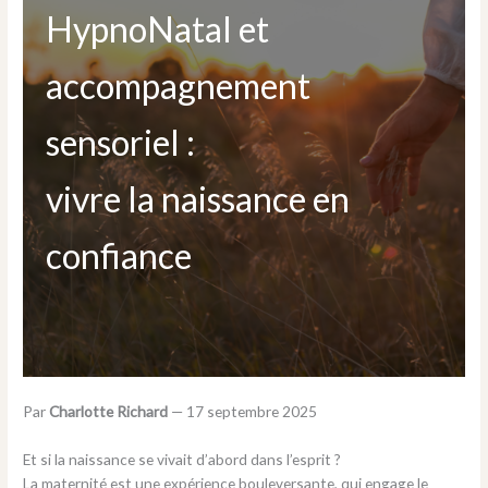
HypnoNatal et
accompagnement
sensoriel :
vivre la naissance en
confiance
Par
Charlotte Richard
—
17 septembre 2025
Et si la naissance se vivait d’abord dans l’esprit ?
La maternité est une expérience bouleversante, qui engage le